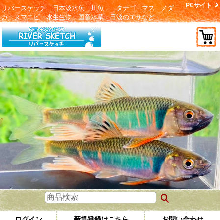
PCサイト
リバースケッチ 日本淡水魚 川魚 タナゴ マス メダ
カ ヌマエビ 水生生物 国産水草 日淡のエサなど
ログイン
新規登録はこちら
お問い合わせ