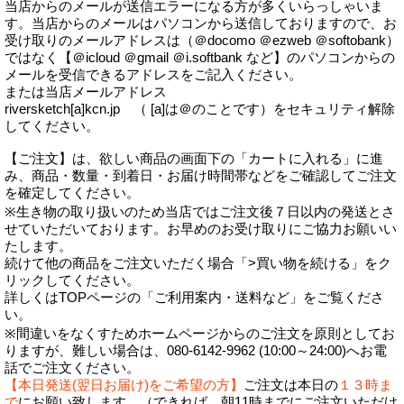
当店からのメールが送信エラーになる方が多くいらっしゃいま
す。当店からのメールはパソコンから送信しておりますので、お
受け取りのメールアドレスは（＠docomo ＠ezweb ＠softobank）
ではなく【＠icloud ＠gmail ＠i.softbank など】のパソコンからの
メールを受信できるアドレスをご記入ください。
または当店メールアドレス
riversketch[a]kcn.jp （ [a]は＠のことです）をセキュリティ解除
してください。
【ご注文】は、欲しい商品の画面下の「カートに入れる」に進
み、商品・数量・到着日・お届け時間帯などをご確認してご注文
を確定してください。
※生き物の取り扱いのため当店ではご注文後７日以内の発送とさ
せていただいております。お早めのお受け取りにご協力お願いい
たします。
続けて他の商品をご注文いただく場合「>買い物を続ける」をク
リックしてください。
詳しくはTOPページの「ご利用案内・送料など」をご覧くださ
い。
※間違いをなくすためホームページからのご注文を原則としてお
りますが、難しい場合は、080-6142-9962 (10:00～24:00)へお電
話でご注文ください。
【本日発送(翌日お届け)をご希望の方】
ご注文は本日の
１３時ま
で
にお願い致します。（できれば、朝11時までにご注文いただけ