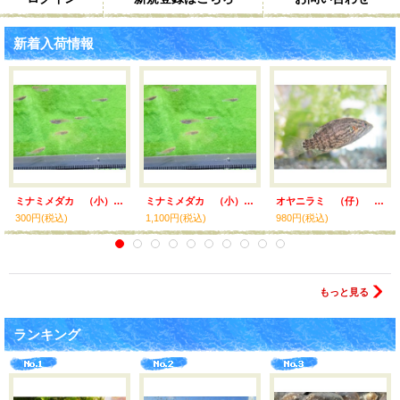
新着入荷情報
ミナミメダカ （小） 奈良産 ５匹
ミナミメダカ （小） 奈良産 ２０匹セット
オヤニラミ （仔） 兵庫産
300円
(税込)
1,100円
(税込)
980円
(税込)
もっと見る
ランキング