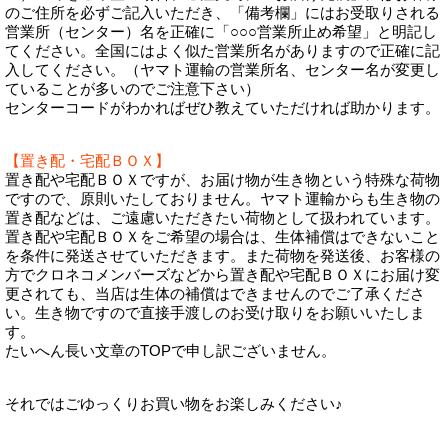
のご住所を必ずご記入いただき、「備考欄」にはお受取りされる
営業所（センター）名を正確に「○○○営業所止め希望」と明記し
てください。全国にはよく似た営業所名がありますので正確に記
入してください。（ヤマト運輸の営業所名、センター名が変更し
ていることが多いのでご注意下さい）
センターコードがわかればぜひ教えていただければ助かります。
【置き配・宅配ＢＯＸ】
置き配や宅配ＢＯＸですが、お届け物が生き物という特殊な荷物
ですので、原則いたしておりません。ヤマト運輸からも生き物の
置き配などは、ご遠慮いただきたい荷物として扱われています。
置き配や宅配ＢＯＸをご希望の場合は、生体補償はできないこと
を条件に発送させていただきます。また荷物を発送後、お客様の
方でクロネコメンバーズなどから置き配や宅配ＢＯＸにお届け変
更されても、当店は生体の補償はできませんのでご了承くださ
い。生き物ですので直接手渡しのお受け取りをお願いいたしま
す。
たいへん長い文章のTOPで申し訳ございません。
それではごゆっくりお買い物をお楽しみください♪