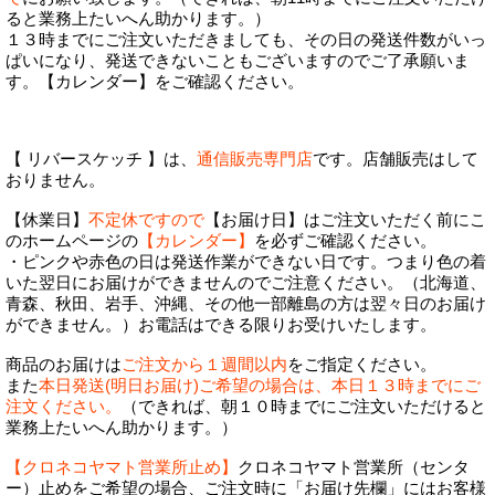
ると業務上たいへん助かります。）
１３時までにご注文いただきましても、その日の発送件数がいっ
ぱいになり、発送できないこともございますのでご了承願いま
す。【カレンダー】をご確認ください。
【 リバースケッチ 】は、
通信販売専門店
です。店舗販売はして
おりません。
【休業日】
不定休ですので
【お届け日】はご注文いただく前にこ
のホームページの
【カレンダー】
を必ずご確認ください。
・ピンクや赤色の日は発送作業ができない日です。つまり色の着
いた翌日にお届けができませんのでご注意ください。（北海道、
青森、秋田、岩手、沖縄、その他一部離島の方は翌々日のお届け
ができません。）お電話はできる限りお受けいたします。
商品のお届けは
ご注文から１週間以内
をご指定ください。
また
本日発送(明日お届け)ご希望の場合は、本日１３時までにご
注文ください。
（できれば、朝１０時までにご注文いただけると
業務上たいへん助かります。）
【クロネコヤマト営業所止め】
クロネコヤマト営業所（センタ
ー）止めをご希望の場合、ご注文時に「お届け先欄」にはお客様