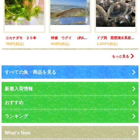
コカナダモ ２０本
特価 ウグイ （約5〜6cm） 北海道産 ５匹セット
ドブ貝 琵琶湖水系産 ３コセット
780円
(税込)
900円
(税込)
1,320円
(税込)
もっと見る
すべての魚・商品を見る
新着入荷情報
おすすめ
ランキング
What's New